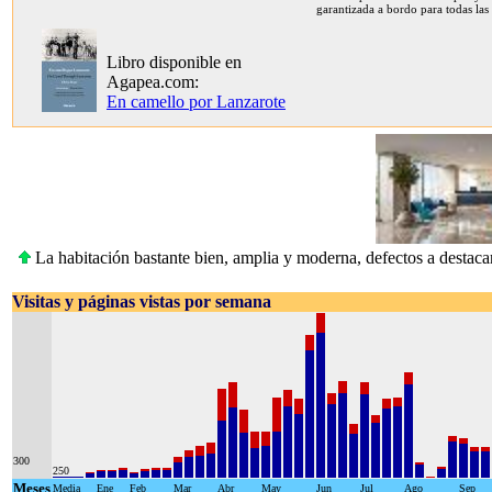
garantizada a bordo para todas las
Libro disponible en
Agapea.com:
En camello por Lanzarote
La habitación bastante bien, amplia y moderna, defectos a destacar
Visitas y páginas vistas por semana
300
250
Meses
Media
Ene
Feb
Mar
Abr
May
Jun
Jul
Ago
Sep