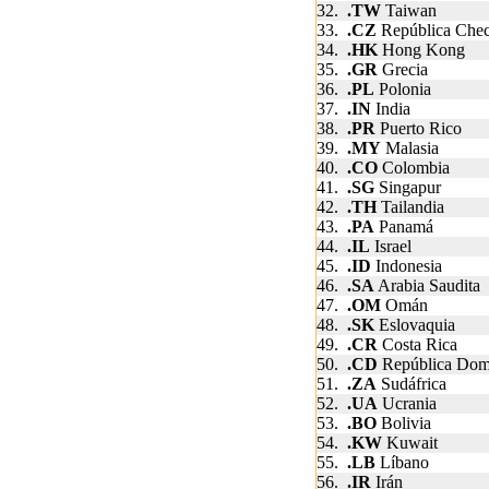
32.
.TW
Taiwan
33.
.CZ
República Che
34.
.HK
Hong Kong
35.
.GR
Grecia
36.
.PL
Polonia
37.
.IN
India
38.
.PR
Puerto Rico
39.
.MY
Malasia
40.
.CO
Colombia
41.
.SG
Singapur
42.
.TH
Tailandia
43.
.PA
Panamá
44.
.IL
Israel
45.
.ID
Indonesia
46.
.SA
Arabia Saudita
47.
.OM
Omán
48.
.SK
Eslovaquia
49.
.CR
Costa Rica
50.
.CD
República Dom
51.
.ZA
Sudáfrica
52.
.UA
Ucrania
53.
.BO
Bolivia
54.
.KW
Kuwait
55.
.LB
Líbano
56.
.IR
Irán