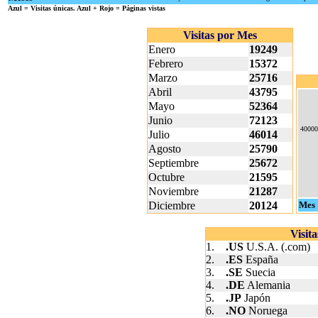
Azul
= Visitas únicas.
Azul + Rojo
= Páginas vistas
Visitas por Mes
Enero
19249
Febrero
15372
Marzo
25716
Abril
43795
Mayo
52364
Junio
72123
40000
Julio
46014
Agosto
25790
Septiembre
25672
Octubre
21595
Noviembre
21287
Diciembre
20124
Mes
Visit
1.
.US
U.S.A. (.com)
2.
.ES
España
3.
.SE
Suecia
4.
.DE
Alemania
5.
.JP
Japón
6.
.NO
Noruega