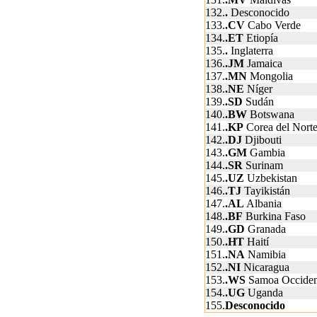
132.
.
Desconocido
133.
.CV
Cabo Verde
134.
.ET
Etiopía
135.
.
Inglaterra
136.
.JM
Jamaica
137.
.MN
Mongolia
138.
.NE
Níger
139.
.SD
Sudán
140.
.BW
Botswana
141.
.KP
Corea del Nort
142.
.DJ
Djibouti
143.
.GM
Gambia
144.
.SR
Surinam
145.
.UZ
Uzbekistan
146.
.TJ
Tayikistán
147.
.AL
Albania
148.
.BF
Burkina Faso
149.
.GD
Granada
150.
.HT
Haití
151.
.NA
Namibia
152.
.NI
Nicaragua
153.
.WS
Samoa Occiden
154.
.UG
Uganda
155.
Desconocido