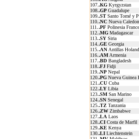
107.
.KG
Kyrgyzstan
108.
.GP
Guadalupe
109.
.ST
Santo Tomé y Pr
110.
.NC
Nueva Caledon
111.
.PF
Polinesia Franc
112.
.MG
Madagascar
113.
.SY
Siria
114.
.GE
Georgia
115.
.AN
Antillas Holand
116.
.AM
Armenia
117.
.BD
Bangladesh
118.
.FJ
Fidji
119.
.NP
Nepal
120.
.PG
Nueva Guinea 
121.
.CU
Cuba
122.
.LY
Libia
123.
.SM
San Marino
124.
.SN
Senegal
125.
.TZ
Tanzania
126.
.ZW
Zimbabwe
127.
.LA
Laos
128.
.CI
Costa de Marfil
129.
.KE
Kenya
130.
.LI
Liechtenstein
131.
.MV
Maldivas