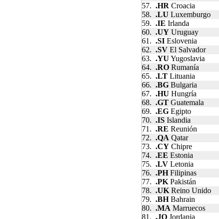
57.
.HR
Croacia
58.
.LU
Luxemburgo
59.
.IE
Irlanda
60.
.UY
Uruguay
61.
.SI
Eslovenia
62.
.SV
El Salvador
63.
.YU
Yugoslavia
64.
.RO
Rumanía
65.
.LT
Lituania
66.
.BG
Bulgaria
67.
.HU
Hungría
68.
.GT
Guatemala
69.
.EG
Egipto
70.
.IS
Islandia
71.
.RE
Reunión
72.
.QA
Qatar
73.
.CY
Chipre
74.
.EE
Estonia
75.
.LV
Letonia
76.
.PH
Filipinas
77.
.PK
Pakistán
78.
.UK
Reino Unido
79.
.BH
Bahrain
80.
.MA
Marruecos
81.
.JO
Jordania