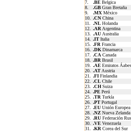
7.
.BE
Belgica
8.
.GB
Gran Bretaña
9.
.MX
México
10.
.CN
China
11.
.NL
Holanda
12.
.AR
Argentina
13.
.AU
Australia
14.
.IT
Italia
15.
.FR
Francia
16.
.DK
Dinamarca
17.
.CA
Canada
18.
.BR
Brasil
19.
.AE
Emiratos Áabes
20.
.AT
Austria
21.
.FI
Finlandia
22.
.CL
Chile
23.
.CH
Suiza
24.
.PE
Perú
25.
.TR
Turkía
26.
.PT
Portugal
27.
.EU
Unión Europea
28.
.NZ
Nueva Zelanda
29.
.RU
Federación Ru
30.
.VE
Venezuela
31.
.KR
Corea del Sur