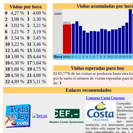
Visitas acumuladas por hor
Visitas por hora
0
4,27 %
1
4,60 %
20000
2
3,98 %
3
3,30 %
16212
4
3,02 %
5
3,21 %
6
3,21 %
7
3,19 %
8
3,54 %
9
3,45 %
10
3,22 %
11
3,46 %
12
3,46 %
13
3,66 %
14
3,98 %
15
4,44 %
Hora
Media
0
1
2
3
4
5
6
7
8
9
10
11
12
13
14
15
16
16
6,30 %
17
5,64 %
Visitas esperadas para hoy
18
5,88 %
19
4,75 %
El 65,77% de las visitas se producen hasta esta ho
20
4,58 %
21
4,88 %
por lo tanto el número de visitas esperadas para h
22
4,89 %
23
5,11 %
de:
3
Enlaces recomendados
Cruceros Costa Cruceros
Compañía 
con crucer
Mediterrán
Lejano O
Premia al
que rese
antelación con interesantes prom
los niños sólo pagan las tasas, s
están especializados en spa y d