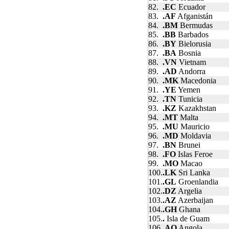
82.
.EC
Ecuador
83.
.AF
Afganistán
84.
.BM
Bermudas
85.
.BB
Barbados
86.
.BY
Bielorusia
87.
.BA
Bosnia
88.
.VN
Vietnam
89.
.AD
Andorra
90.
.MK
Macedonia
91.
.YE
Yemen
92.
.TN
Tunicia
93.
.KZ
Kazakhstan
94.
.MT
Malta
95.
.MU
Mauricio
96.
.MD
Moldavia
97.
.BN
Brunei
98.
.FO
Islas Feroe
99.
.MO
Macao
100.
.LK
Sri Lanka
101.
.GL
Groenlandia
102.
.DZ
Argelia
103.
.AZ
Azerbaijan
104.
.GH
Ghana
105.
.
Isla de Guam
106.
.AO
Angola