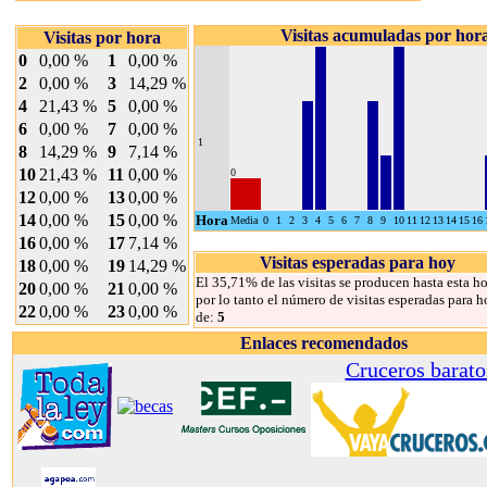
Visitas acumuladas por hor
Visitas por hora
0
0,00 %
1
0,00 %
2
0,00 %
3
14,29 %
4
21,43 %
5
0,00 %
6
0,00 %
7
0,00 %
1
8
14,29 %
9
7,14 %
10
21,43 %
11
0,00 %
0
12
0,00 %
13
0,00 %
14
0,00 %
15
0,00 %
Hora
Media
0
1
2
3
4
5
6
7
8
9
10
11
12
13
14
15
16
16
0,00 %
17
7,14 %
Visitas esperadas para hoy
18
0,00 %
19
14,29 %
El 35,71% de las visitas se producen hasta esta ho
20
0,00 %
21
0,00 %
por lo tanto el número de visitas esperadas para h
22
0,00 %
23
0,00 %
de:
5
Enlaces recomendados
Cruceros barato