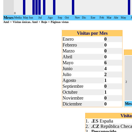
0
Meses
Media
May
Jun
Jul
Ago
Sep
Oct
Nov
Dic
Ene
Feb
Mar
Abr
May
Azul
= Visitas únicas.
Azul + Rojo
= Páginas vistas
Visitas por Mes
Enero
0
Febrero
0
Marzo
0
Abril
0
Mayo
6
Junio
4
Julio
2
Agosto
1
2
Septiembre
0
Octubre
1
Noviembre
0
Diciembre
0
Mes
Visit
1.
.ES
España
2.
.CZ
República Chec
3.
Desconocido