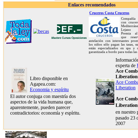
Enlaces recomendados
Cruceros Costa Cruceros
Compañía 
con crucer
Mediterrán
Lejano O
Premia al
que rese
antelación con interesantes prom
los niños sólo pagan las tasas, s
están especializados en spa y d
garantizada a bordo para todas las
Información
experta de
Ace Combat
Liberation
Libro disponible en
Ace Combat
Agapea.com:
Liberation
Economia y espíritu
El autor conjuga con maestría dos
Ace Combat
aspectos de la vida humana que,
Liberation
aparentemente, pueden parecer
en nuestro
contradictorios: economía y espíritu.
pasado 23 
2007