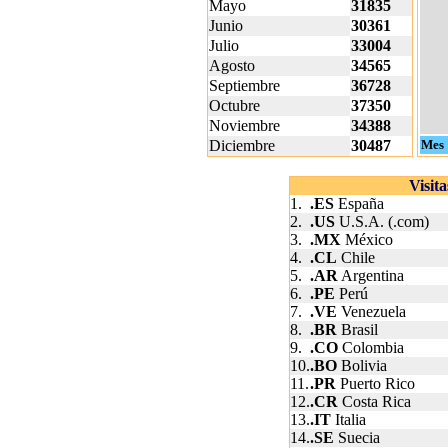
Mayo
31835
Junio
30361
Julio
33004
Agosto
34565
Septiembre
36728
Octubre
37350
Noviembre
34388
Diciembre
30487
Mes
Visit
1.
.ES
España
2.
.US
U.S.A. (.com)
3.
.MX
México
4.
.CL
Chile
5.
.AR
Argentina
6.
.PE
Perú
7.
.VE
Venezuela
8.
.BR
Brasil
9.
.CO
Colombia
10.
.BO
Bolivia
11.
.PR
Puerto Rico
12.
.CR
Costa Rica
13.
.IT
Italia
14.
.SE
Suecia