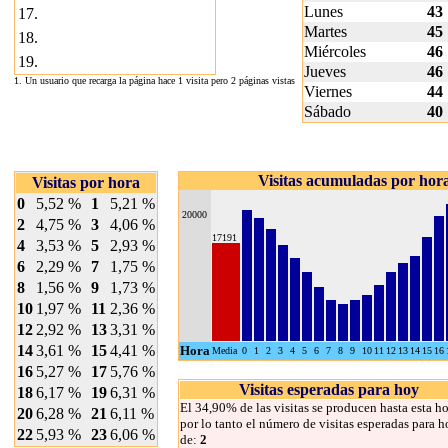
Lunes
43
17.
Martes
45
18.
Miércoles
46
19.
Jueves
46
1. Un usuario que recarga la página hace 1 visita pero 2 páginas vistas
Viernes
44
Sábado
40
Visitas acumuladas por hor
Visitas por hora
0
5,52 %
1
5,21 %
20000
2
4,75 %
3
4,06 %
17191
4
3,53 %
5
2,93 %
6
2,29 %
7
1,75 %
8
1,56 %
9
1,73 %
10
1,97 %
11
2,36 %
12
2,92 %
13
3,31 %
14
3,61 %
15
4,41 %
Hora
Media
0
1
2
3
4
5
6
7
8
9
10
11
12
13
14
15
16
16
5,27 %
17
5,76 %
Visitas esperadas para hoy
18
6,17 %
19
6,31 %
El 34,90% de las visitas se producen hasta esta ho
20
6,28 %
21
6,11 %
por lo tanto el número de visitas esperadas para h
22
5,93 %
23
6,06 %
de:
2