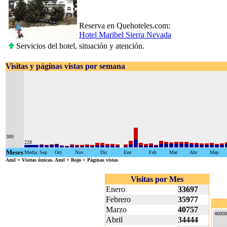
Reserva en Quehoteles.com:
Hotel Maribel Sierra Nevada
Servicios del hotel, situación y atención.
Visitas y páginas vistas por semana
300
228
Meses
Media
Sep
Oct
Nov
Dic
Ene
Feb
Mar
Abr
May
Azul
= Visitas únicas.
Azul + Rojo
= Páginas vistas
Visitas por Mes
Enero
33697
Febrero
35977
Marzo
40757
40000
Abril
34444