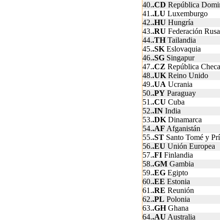
40.
.CD
República Domi
41.
.LU
Luxemburgo
42.
.HU
Hungría
43.
.RU
Federación Rusa
44.
.TH
Tailandia
45.
.SK
Eslovaquia
46.
.SG
Singapur
47.
.CZ
República Chec
48.
.UK
Reino Unido
49.
.UA
Ucrania
50.
.PY
Paraguay
51.
.CU
Cuba
52.
.IN
India
53.
.DK
Dinamarca
54.
.AF
Afganistán
55.
.ST
Santo Tomé y Prí
56.
.EU
Unión Europea
57.
.FI
Finlandia
58.
.GM
Gambia
59.
.EG
Egipto
60.
.EE
Estonia
61.
.RE
Reunión
62.
.PL
Polonia
63.
.GH
Ghana
64.
.AU
Australia