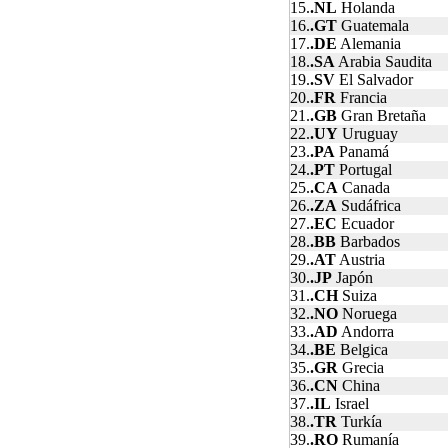
15.
.NL
Holanda
16.
.GT
Guatemala
17.
.DE
Alemania
18.
.SA
Arabia Saudita
19.
.SV
El Salvador
20.
.FR
Francia
21.
.GB
Gran Bretaña
22.
.UY
Uruguay
23.
.PA
Panamá
24.
.PT
Portugal
25.
.CA
Canada
26.
.ZA
Sudáfrica
27.
.EC
Ecuador
28.
.BB
Barbados
29.
.AT
Austria
30.
.JP
Japón
31.
.CH
Suiza
32.
.NO
Noruega
33.
.AD
Andorra
34.
.BE
Belgica
35.
.GR
Grecia
36.
.CN
China
37.
.IL
Israel
38.
.TR
Turkía
39.
.RO
Rumanía