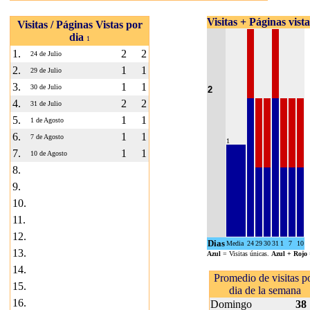
Visitas + Páginas vist
Visitas / Páginas Vistas por
dia
1
1.
2
2
24 de Julio
2.
1
1
29 de Julio
3.
1
1
30 de Julio
2
4.
2
2
31 de Julio
5.
1
1
1 de Agosto
6.
1
1
7 de Agosto
1
7.
1
1
10 de Agosto
8.
9.
10.
11.
12.
Dias
Media
24
29
30
31
1
7
10
13.
Azul
= Visitas únicas.
Azul + Rojo
14.
Promedio de visitas p
15.
dia de la semana
16.
Domingo
38