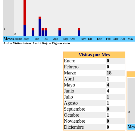
1
0
Meses
Media
May
Jun
Jul
Ago
Sep
Oct
Nov
Dic
Ene
Feb
Mar
Abr
May
Azul
= Visitas únicas.
Azul + Rojo
= Páginas vistas
Visitas por Mes
Enero
0
Febrero
0
Marzo
18
Abril
1
Mayo
4
Junio
4
Julio
1
Agosto
1
Septiembre
0
3
Octubre
1
Noviembre
0
Diciembre
0
Mes