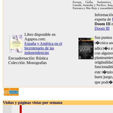
Europa, Caribe, Sudamérica, 
Canadá, Australia y Pacífico, Asia
Emiratos y Mar Rojo y transatlánti
Información
experta de
Doom III
e
Doom III
Libro disponible en
Sus puntos 
Agapea.com:
t�cnica as
España y América en el
bicentenario de las
adicci�n e
independencias
con algunos
planteamien
Encuadernación: Rústica
originalida
Colección: Monografias
funcionali
este t�tulo
buen juego, 
que podr�a
Visitas y páginas vistas por semana