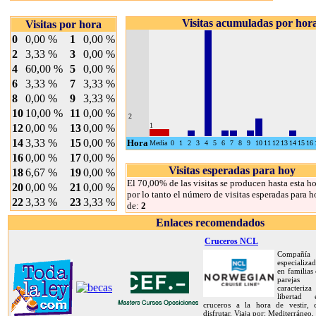
Visitas acumuladas por hor
Visitas por hora
0
0,00 %
1
0,00 %
2
3,33 %
3
0,00 %
4
60,00 %
5
0,00 %
6
3,33 %
7
3,33 %
8
0,00 %
9
3,33 %
10
10,00 %
11
0,00 %
2
1
12
0,00 %
13
0,00 %
14
3,33 %
15
0,00 %
Hora
Media
0
1
2
3
4
5
6
7
8
9
10
11
12
13
14
15
16
16
0,00 %
17
0,00 %
Visitas esperadas para hoy
18
6,67 %
19
0,00 %
El 70,00% de las visitas se producen hasta esta ho
20
0,00 %
21
0,00 %
por lo tanto el número de visitas esperadas para h
22
3,33 %
23
3,33 %
de:
2
Enlaces recomendados
Cruceros NCL
Compañía
especializa
en familias
pareja
caracteriz
libertad
cruceros a la hora de vestir,
disfrutar. Viaja por: Mediterráneo,