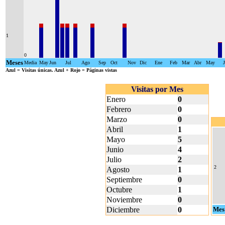
1
0
Meses
Media
May
Jun
Jul
Ago
Sep
Oct
Nov
Dic
Ene
Feb
Mar
Abr
May
Azul
= Visitas únicas.
Azul + Rojo
= Páginas vistas
Visitas por Mes
Enero
0
Febrero
0
Marzo
0
Abril
1
Mayo
5
Junio
4
Julio
2
2
Agosto
1
Septiembre
0
Octubre
1
Noviembre
0
Diciembre
0
Mes