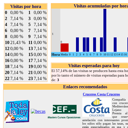
Visitas acumuladas por hor
Visitas por hora
0
0,00 %
1
0,00 %
2
7,14 %
3
0,00 %
4
7,14 %
5
7,14 %
6
0,00 %
7
7,14 %
1
8
0,00 %
9
7,14 %
10
21,43 %
11
0,00 %
0
12
0,00 %
13
7,14 %
14
0,00 %
15
0,00 %
Hora
Media
0
1
2
3
4
5
6
7
8
9
10
11
12
13
14
15
16
16
0,00 %
17
7,14 %
Visitas esperadas para hoy
18
7,14 %
19
0,00 %
El 57,14% de las visitas se producen hasta esta ho
20
7,14 %
21
0,00 %
por lo tanto el número de visitas esperadas para h
22
7,14 %
23
7,14 %
de:
3
Enlaces recomendados
Cruceros Costa Cruceros
Compañía 
con crucer
Mediterrán
Lejano O
Premia al
que rese
antelación con interesantes prom
los niños sólo pagan las tasas, s
están especializados en spa y d