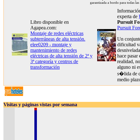
garantizada a bordo para todas las
Información
experta de
Libro disponible en
Pursuit Fo
Agapea.com:
Pursuit For
Montaje de redes eléctricas
subterráneas de alta tensión.
Un conjunt
elee0209 - montaje y
dificultad v
mantenimiento de redes
desnivelada
eléctricas de alta tensión de 2ª y
hace pasar 
3ª categoría y centros de
realidad, n
transformación
alguno ni e
s�lida de 
medio plaz
Visitas y páginas vistas por semana