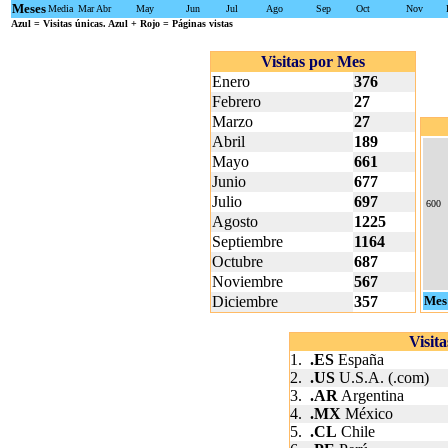
Meses
Media
Mar
Abr
May
Jun
Jul
Ago
Sep
Oct
Nov
Azul
= Visitas únicas.
Azul + Rojo
= Páginas vistas
Visitas por Mes
Enero
376
Febrero
27
Marzo
27
Abril
189
Mayo
661
Junio
677
Julio
697
600
Agosto
1225
Septiembre
1164
Octubre
687
Noviembre
567
Diciembre
357
Mes
Visit
1.
.ES
España
2.
.US
U.S.A. (.com)
3.
.AR
Argentina
4.
.MX
México
5.
.CL
Chile