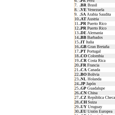
6.
.PE
Perú
7.
.BR
Brasil
8.
.VE
Venezuela
9.
.SA
Arabia Saudita
10.
.AT
Austria
11.
.PR
Puerto Rico
12.
.PR
Puerto Rico
13.
.DE
Alemania
14.
.BB
Barbados
15.
.IT
Italia
16.
.GB
Gran Bretaña
17.
.PT
Portugal
18.
.CO
Colombia
19.
.CR
Costa Rica
20.
.FR
Francia
21.
.CA
Canada
22.
.BO
Bolivia
23.
.NL
Holanda
24.
.JP
Japón
25.
.GP
Guadalupe
26.
.CN
China
27.
.CZ
República Chec
28.
.CH
Suiza
29.
.UY
Uruguay
30.
.EU
Unión Europea