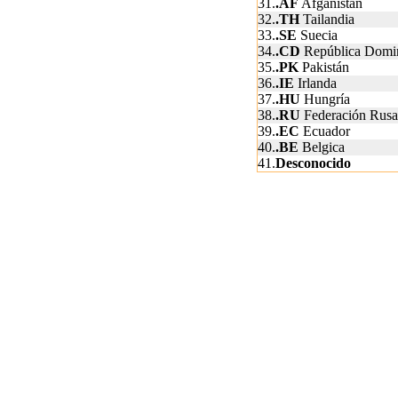
31.
.AF
Afganistán
32.
.TH
Tailandia
33.
.SE
Suecia
34.
.CD
República Domi
35.
.PK
Pakistán
36.
.IE
Irlanda
37.
.HU
Hungría
38.
.RU
Federación Rusa
39.
.EC
Ecuador
40.
.BE
Belgica
41.
Desconocido