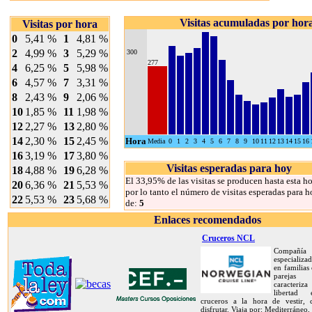
Visitas acumuladas por hor
Visitas por hora
0
5,41 %
1
4,81 %
2
4,99 %
3
5,29 %
300
277
4
6,25 %
5
5,98 %
6
4,57 %
7
3,31 %
8
2,43 %
9
2,06 %
10
1,85 %
11
1,98 %
12
2,27 %
13
2,80 %
14
2,30 %
15
2,45 %
Hora
Media
0
1
2
3
4
5
6
7
8
9
10
11
12
13
14
15
16
16
3,19 %
17
3,80 %
Visitas esperadas para hoy
18
4,88 %
19
6,28 %
El 33,95% de las visitas se producen hasta esta ho
20
6,36 %
21
5,53 %
por lo tanto el número de visitas esperadas para h
22
5,53 %
23
5,68 %
de:
5
Enlaces recomendados
Cruceros NCL
Compañía
especializa
en familias
pareja
caracteriz
libertad
cruceros a la hora de vestir,
disfrutar. Viaja por: Mediterráneo,