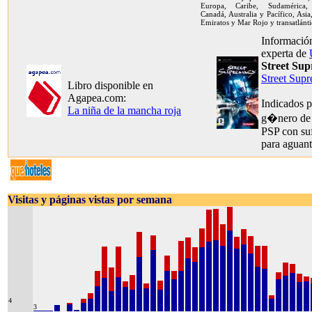
Europa, Caribe, Sudamérica, 
Canadá, Australia y Pacífico, Asia
Emiratos y Mar Rojo y transatlánti
Información
experta de
Street Su
Street Sup
Libro disponible en
Agapea.com:
Indicados p
La niña de la mancha roja
g�nero de
PSP con suf
para aguant
Visitas y páginas vistas por semana
4
3