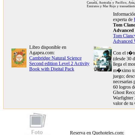
Canadá, Australia y Pacífico, Asia
Emiratos y Mar Rojo y transatlánti
Información
experta de
Tom Clanc
Advanced 
Tom Clancy
Advanced W
Libro disponible en
Agapea.com:
Con el t�tu
Cambridge Natural Science
(desde 30 d
Second edition Level 2 Activity
llega el mo
Book with Digital Pack
m�ximo tod
juego; desc
necesarias 
60 logros 
Ghost Rec
Warfighter 
valor de t
Reserva en Quehoteles.com: