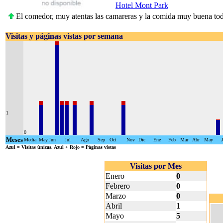
Hotel Mont Park
El comedor, muy atentas las camareras y la comida muy buena todo 
Visitas y páginas vistas por semana
1
0
Meses
Media
May
Jun
Jul
Ago
Sep
Oct
Nov
Dic
Ene
Feb
Mar
Abr
May
Azul
= Visitas únicas.
Azul + Rojo
= Páginas vistas
Visitas por Mes
Enero
0
Febrero
0
Marzo
0
Abril
1
Mayo
5