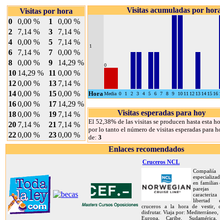
Visitas acumuladas por hor
Visitas por hora
0
0,00 %
1
0,00 %
2
7,14 %
3
7,14 %
4
0,00 %
5
7,14 %
1
6
7,14 %
7
0,00 %
8
0,00 %
9
14,29 %
0
10
14,29 %
11
0,00 %
12
0,00 %
13
7,14 %
14
0,00 %
15
0,00 %
Hora
Media
0
1
2
3
4
5
6
7
8
9
10
11
12
13
14
15
16
16
0,00 %
17
14,29 %
Visitas esperadas para hoy
18
0,00 %
19
7,14 %
El 52,38% de las visitas se producen hasta esta ho
20
7,14 %
21
7,14 %
por lo tanto el número de visitas esperadas para h
22
0,00 %
23
0,00 %
de:
3
Enlaces recomendados
Cruceros NCL
Compañía
especializa
en familias
pareja
caracteriz
libertad
cruceros a la hora de vestir,
disfrutar. Viaja por: Mediterráneo,
Europa, Caribe, Sudamérica, 