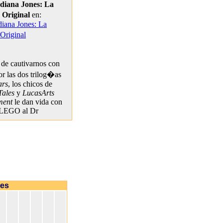
iana Jones: La
 Original
en:
iana Jones: La
Original
e cautivarnos con
or las dos trilog�as
ars
, los chicos de
Tales
y
LucasArts
ment
le dan vida con
 LEGO al Dr
mes