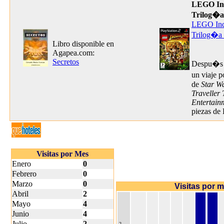
LEGO Ind
Trilog�a
LEGO Ind
Trilog�a 
Libro disponible en
Agapea.com:
Secretos
Despu�s d
un viaje p
de
Star W
Traveller 
Entertain
piezas de
Visitas por Mes
Enero
0
Febrero
0
Marzo
0
Visitas por 
Abril
2
Mayo
4
Junio
4
Julio
2
2