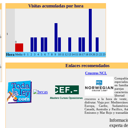
Visitas acumuladas por hora
1
%
0
Hora
Media
0
1
2
3
4
5
6
7
8
9
10
11
12
13
14
15
16
17
18
19
20
21
22
23
Enlaces recomendados
%
Cruceros NCL
Compañía
especiali
en famili
parej
caracter
liberta
cruceros a la hora de vestir
disfrutar. Viaja por: Mediterráne
Europa, Caribe, Sudamérica
Canadá, Australia y Pacífico, As
Emiratos y Mar Rojo y transatlán
Informació
experta d