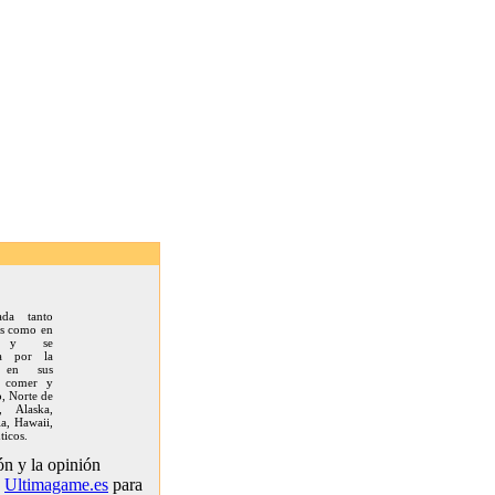
zada tanto
as como en
as y se
iza por la
d en sus
, comer y
o, Norte de
, Alaska,
ia, Hawaii,
ticos.
n y la opinión
e
Ultimagame.es
para