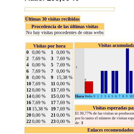
Últimas 30 visitas recibidas
Procedencia de las últimas visitas
No hay visitas procedentes de otras webs
Visitas acumulad
Visitas por hora
0
0,00 %
1
0,00 %
2
7,69 %
3
7,69 %
4
0,00 %
5
7,69 %
1
6
7,69 %
7
0,00 %
8
0,00 %
9
15,38 %
0
10
7,69 %
11
0,00 %
12
0,00 %
13
7,69 %
14
0,00 %
15
0,00 %
Hora
Media
0
1
2
3
4
5
6
7
8
9
10
16
7,69 %
17
7,69 %
Visitas esperadas pa
18
15,38 %
19
7,69 %
El 30,77% de las visitas se producen 
20
0,00 %
21
0,00 %
por lo tanto el número de visitas esp
22
0,00 %
23
0,00 %
de:
3
Enlaces recomendados