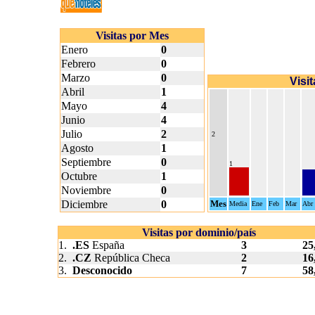
Visitas por Mes
Enero
0
Febrero
0
Marzo
0
Visi
Abril
1
Mayo
4
Junio
4
Julio
2
2
Agosto
1
Septiembre
0
1
Octubre
1
Noviembre
0
Diciembre
0
Mes
Media
Ene
Feb
Mar
Abr
Visitas por dominio/país
1.
.ES
España
3
25
2.
.CZ
República Checa
2
16
3.
Desconocido
7
58