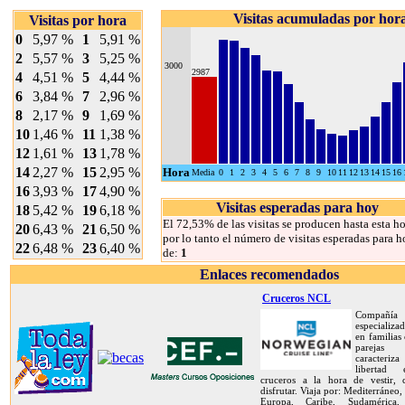
Visitas acumuladas por hor
Visitas por hora
0
5,97 %
1
5,91 %
2
5,57 %
3
5,25 %
3000
2987
4
4,51 %
5
4,44 %
6
3,84 %
7
2,96 %
8
2,17 %
9
1,69 %
10
1,46 %
11
1,38 %
12
1,61 %
13
1,78 %
14
2,27 %
15
2,95 %
Hora
Media
0
1
2
3
4
5
6
7
8
9
10
11
12
13
14
15
16
16
3,93 %
17
4,90 %
Visitas esperadas para hoy
18
5,42 %
19
6,18 %
El 72,53% de las visitas se producen hasta esta ho
20
6,43 %
21
6,50 %
por lo tanto el número de visitas esperadas para h
22
6,48 %
23
6,40 %
de:
1
Enlaces recomendados
Cruceros NCL
Compañía
especializa
en familias
pareja
caracteriz
libertad
cruceros a la hora de vestir,
disfrutar. Viaja por: Mediterráneo,
Europa, Caribe, Sudamérica, 