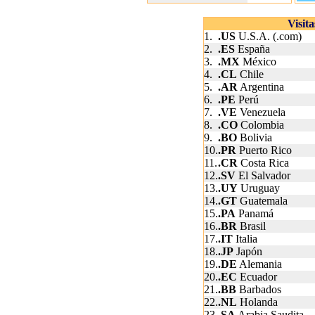
Visit
1.
.US
U.S.A. (.com)
2.
.ES
España
3.
.MX
México
4.
.CL
Chile
5.
.AR
Argentina
6.
.PE
Perú
7.
.VE
Venezuela
8.
.CO
Colombia
9.
.BO
Bolivia
10.
.PR
Puerto Rico
11.
.CR
Costa Rica
12.
.SV
El Salvador
13.
.UY
Uruguay
14.
.GT
Guatemala
15.
.PA
Panamá
16.
.BR
Brasil
17.
.IT
Italia
18.
.JP
Japón
19.
.DE
Alemania
20.
.EC
Ecuador
21.
.BB
Barbados
22.
.NL
Holanda
23.
.SA
Arabia Saudita