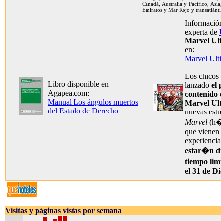
Canadá, Australia y Pacífico, Asia
Emiratos y Mar Rojo y transatlánti
Información
experta de
Marvel Ult
en:
Marvel Ulti
Los chicos
Libro disponible en
lanzado
el
Agapea.com:
contenido 
Manual Los ángulos muertos
Marvel Ult
del Estado de Derecho
nuevas estr
Marvel
(h�r
que vienen 
experiencia
estar�n di
tiempo lim
el 31 de D
Visitas y páginas vistas por semana