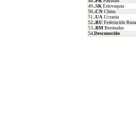
48.
.PK
Pakistán
49.
.SK
Eslovaquia
50.
.CN
China
51.
.UA
Ucrania
52.
.RU
Federación Rusa
53.
.BM
Bermudas
54.
Desconocido