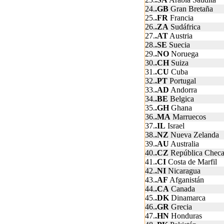
24.
.GB
Gran Bretaña
25.
.FR
Francia
26.
.ZA
Sudáfrica
27.
.AT
Austria
28.
.SE
Suecia
29.
.NO
Noruega
30.
.CH
Suiza
31.
.CU
Cuba
32.
.PT
Portugal
33.
.AD
Andorra
34.
.BE
Belgica
35.
.GH
Ghana
36.
.MA
Marruecos
37.
.IL
Israel
38.
.NZ
Nueva Zelanda
39.
.AU
Australia
40.
.CZ
República Chec
41.
.CI
Costa de Marfil
42.
.NI
Nicaragua
43.
.AF
Afganistán
44.
.CA
Canada
45.
.DK
Dinamarca
46.
.GR
Grecia
47.
.HN
Honduras