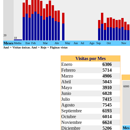
20
18
Meses
Media
Ene
Feb
Mar
Abr
May
Jun
Jul
Ago
Sep
Oct
Nov
Azul
= Visitas únicas.
Azul + Rojo
= Páginas vistas
Visitas por Mes
Enero
6306
Febrero
5714
Marzo
4906
Abril
5043
6000
Mayo
3910
Junio
6828
Julio
7415
Agosto
7545
Septiembre
6193
Octubre
6014
Noviembre
6624
Diciembre
5206
Mes