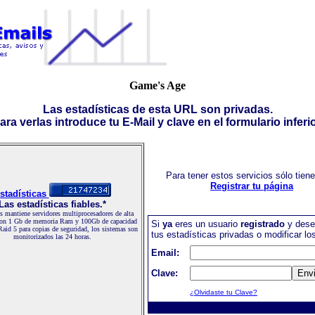
Game's Age
Las estadísticas de esta URL son privadas.
ara verlas introduce tu E-Mail y clave en el formulario inferio
Para tener estos servicios sólo tien
Registrar tu página
stadísticas
Las estadísticas fiables.*
 mantiene servidores multiprocesadores de alta
con 1 Gb de memoria Ram y 100Gb de capacidad
Si
ya
eres un usuario
registrado
y dese
Raid 5 para copias de seguridad, los sistemas son
tus estadísticas privadas o modificar lo
monitorizados las 24 horas.
Email:
Clave:
¿Olvidaste tu Clave?