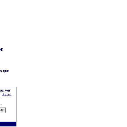
r.
es que
as ver
s datos.