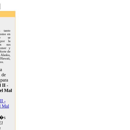
da tanto
 como en
 y se
 por la
en sus
comer y
Norte de
Alaska,
 Hawaii,
os.
la
a de
para
II -
el Mal
I -
l Mal
m�s
El
a