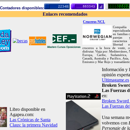
Contadores disponibles:
Enlaces recomendados
Cruceros NCL
Compañía
especializa
en familias
parejas
caracteriza
libertad 
cruceros a la hora de vestir, 
disfrutar. Viaja por: Mediterráneo, 
Europa, Caribe, Sudamérica, 
Canadá, Australia y Pacífico, Asia,
Emiratos y Mar Rojo y transatlántic
Información y 
opinión expert
Ultimagame.es
Broken Sword 
Las Fuerzas d
en:
Broken Sword I
Las Fuerzas de
Libro disponible en
Agapea.com:
Una semana 
Las Crónicas de Santa
volvemos con
Claus: la primera Navidad
Personaje de l