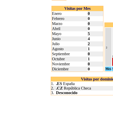
Visitas por Mes
Enero
0
Febrero
0
Marzo
0
Abril
0
Mayo
5
Junio
4
Julio
2
2
Agosto
1
Septiembre
0
Octubre
1
Noviembre
0
Diciembre
0
Mes
Visitas por domini
1.
.ES
España
2.
.CZ
República Checa
3.
Desconocido