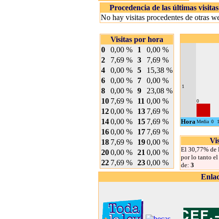
Procedencia de las últimas visitas
No hay visitas procedentes de otras w
Visitas por hora
0
0,00 %
1
0,00 %
2
7,69 %
3
7,69 %
4
0,00 %
5
15,38 %
6
0,00 %
7
0,00 %
1
8
0,00 %
9
23,08 %
10
7,69 %
11
0,00 %
0
12
0,00 %
13
7,69 %
14
0,00 %
15
7,69 %
Hora
Media
0
16
0,00 %
17
7,69 %
Vi
18
7,69 %
19
0,00 %
El 30,77% de l
20
0,00 %
21
0,00 %
por lo tanto e
22
7,69 %
23
0,00 %
de:
3
Enla