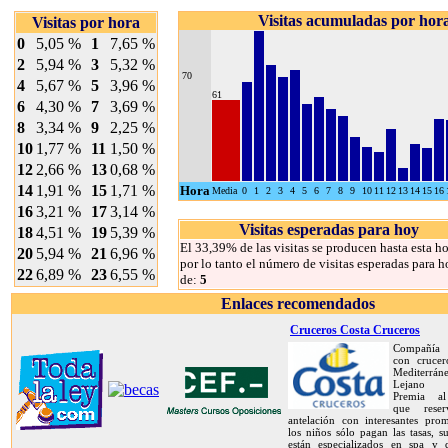
Visitas acumuladas por hor
Visitas por hora
0
5,05 %
1
7,65 %
2
5,94 %
3
5,32 %
70
4
5,67 %
5
3,96 %
61
6
4,30 %
7
3,69 %
8
3,34 %
9
2,25 %
10
1,77 %
11
1,50 %
12
2,66 %
13
0,68 %
14
1,91 %
15
1,71 %
Hora
Media
0
1
2
3
4
5
6
7
8
9
10
11
12
13
14
15
16
16
3,21 %
17
3,14 %
Visitas esperadas para hoy
18
4,51 %
19
5,39 %
El 33,39% de las visitas se producen hasta esta ho
20
5,94 %
21
6,96 %
por lo tanto el número de visitas esperadas para h
22
6,89 %
23
6,55 %
de:
5
Enlaces recomendados
Cruceros Costa Cruceros
Compañía 
con crucer
Mediterrán
Lejano O
Premia al
que rese
antelación con interesantes prom
los niños sólo pagan las tasas, s
están especializados en spa y d