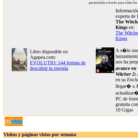
garantizada a bordo para todas las
Información
experta de
The Witche
Kings
en:
The Witcher
Kings
A s�lo un
Libro disponible en
lanzamient
Agapea.com:
nos ha pre
EVOLUTIO: 144 formas de
descubrir tu energía
avance en
Witcher 2: 
en su
Encha
llegar� a
actualizar�
PC de form
gratuita co
10 Gigas
Visitas y páginas vistas por semana