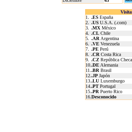
Diciembre
43
Visit
1.
.ES
España
2.
.US
U.S.A. (.com)
3.
.MX
México
4.
.CL
Chile
5.
.AR
Argentina
6.
.VE
Venezuela
7.
.PE
Perú
8.
.CR
Costa Rica
9.
.CZ
República Chec
10.
.DE
Alemania
11.
.BR
Brasil
12.
.JP
Japón
13.
.LU
Luxemburgo
14.
.PT
Portugal
15.
.PR
Puerto Rico
16.
Desconocido