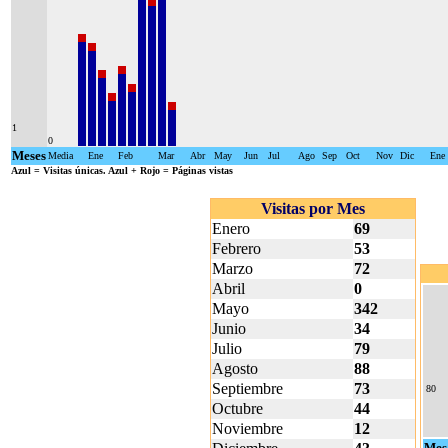
1
0
Meses
Media
Ene
Feb
Mar
Abr
May
Jun
Jul
Ago
Sep
Oct
Nov
Dic
Ene
Azul
= Visitas únicas.
Azul + Rojo
= Páginas vistas
Visitas por Mes
Enero
69
Febrero
53
Marzo
72
Abril
0
Mayo
342
Junio
34
Julio
79
Agosto
88
Septiembre
73
80
Octubre
44
Noviembre
12
Mes