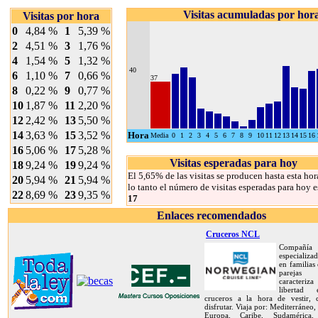
Visitas acumuladas por hor
Visitas por hora
0
4,84 %
1
5,39 %
2
4,51 %
3
1,76 %
4
1,54 %
5
1,32 %
40
6
1,10 %
7
0,66 %
37
8
0,22 %
9
0,77 %
10
1,87 %
11
2,20 %
12
2,42 %
13
5,50 %
14
3,63 %
15
3,52 %
Hora
Media
0
1
2
3
4
5
6
7
8
9
10
11
12
13
14
15
16
16
5,06 %
17
5,28 %
Visitas esperadas para hoy
18
9,24 %
19
9,24 %
El 5,65% de las visitas se producen hasta esta hor
20
5,94 %
21
5,94 %
lo tanto el número de visitas esperadas para hoy e
22
8,69 %
23
9,35 %
17
Enlaces recomendados
Cruceros NCL
Compañía
especializa
en familias
pareja
caracteriz
libertad
cruceros a la hora de vestir,
disfrutar. Viaja por: Mediterráneo,
Europa, Caribe, Sudamérica, 