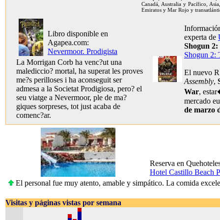
Canadá, Australia y Pacífico, Asia
Emiratos y Mar Rojo y transatlánti
Información
Libro disponible en
experta de
Agapea.com:
Shogun 2:
Nevermoor. Prodigista
Shogun 2: 
La Morrigan Corb ha venc?ut una
malediccio? mortal, ha superat les proves
El nuevo 
me?s perilloses i ha aconseguit ser
Assembly
,
admesa a la Societat Prodigiosa, pero? el
War
, esta
seu viatge a Nevermoor, ple de ma?
mercado eur
giques sorpreses, tot just acaba de
de marzo 
comenc?ar.
Reserva en Quehotele
Hotel Castillo Beach 
El personal fue muy atento, amable y simpático. La comida excelent
Visitas y páginas vistas por semana