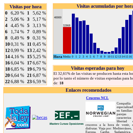
Visitas acumuladas por hor
Visitas por hora
0
6,20 %
1
5,62 %
40000
2
5,06 %
3
5,17 %
4
4,45 %
5
3,13 %
32868
6
1,74 %
7
0,89 %
8
0,49 %
9
0,31 %
10
0,31 %
11
0,45 %
12
0,99 %
13
2,42 %
14
4,16 %
15
5,25 %
Hora
Media
0
1
2
3
4
5
6
7
8
9
10
11
12
13
14
15
16
16
6,04 %
17
6,67 %
Visitas esperadas para hoy
18
6,85 %
19
6,79 %
El 32,61% de las visitas se producen hasta esta ho
20
6,64 %
21
6,87 %
por lo tanto el número de visitas esperadas para h
22
6,88 %
23
6,59 %
de:
18
Enlaces recomendados
Cruceros NCL
Compañía
especializa
en familias
pareja
caracteriz
libertad
cruceros a la hora de vestir,
disfrutar. Viaja por: Mediterráneo,
Europa, Caribe, Sudamérica, 