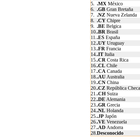
5.
.MX
México
6.
.GB
Gran Bretaña
7.
.NZ
Nueva Zelanda
8.
.CY
Chipre
9.
.BE
Belgica
10.
.BR
Brasil
11.
.ES
España
12.
.UY
Uruguay
13.
.FR
Francia
14.
.IT
Italia
15.
.CR
Costa Rica
16.
.CL
Chile
17.
.CA
Canada
18.
.AU
Australia
19.
.CN
China
20.
.CZ
República Chec
21.
.CH
Suiza
22.
.DE
Alemania
23.
.GR
Grecia
24.
.NL
Holanda
25.
.JP
Japón
26.
.VE
Venezuela
27.
.AD
Andorra
28.
Desconocido