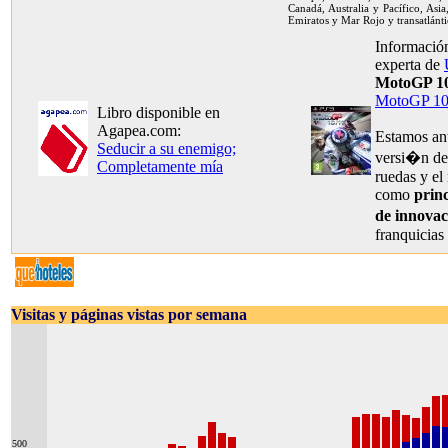
Canadá, Australia y Pacífico, Asia
Emiratos y Mar Rojo y transatlánti
Información
experta de
MotoGP 10
MotoGP 10
Libro disponible en
Agapea.com:
Estamos an
Seducir a su enemigo;
versi�n del
Completamente mía
ruedas y el
como
princ
de innova
franquicias
Visitas y páginas vistas por semana
500