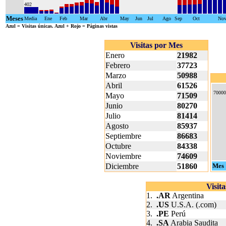
402
Meses
Media
Ene
Feb
Mar
Abr
May
Jun
Jul
Ago
Sep
Oct
No
Azul
= Visitas únicas.
Azul + Rojo
= Páginas vistas
Visitas por Mes
Enero
21982
Febrero
37723
Marzo
50988
Abril
61526
70000
Mayo
71509
Junio
80270
Julio
81414
Agosto
85937
Septiembre
86683
Octubre
84338
Noviembre
74609
Diciembre
51860
Mes
Visit
1.
.AR
Argentina
2.
.US
U.S.A. (.com)
3.
.PE
Perú
4.
.SA
Arabia Saudita