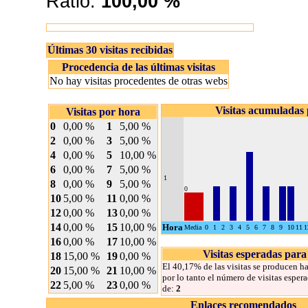
Ratio:
100,00 %
Últimas 30 visitas recibidas
Procedencia de las últimas visitas
No hay visitas procedentes de otras webs
Visitas acumuladas
Visitas por hora
0
0,00 %
1
5,00 %
2
0,00 %
3
5,00 %
4
0,00 %
5
10,00 %
6
0,00 %
7
5,00 %
1
8
0,00 %
9
5,00 %
0
10
5,00 %
11
0,00 %
12
0,00 %
13
0,00 %
14
0,00 %
15
10,00 %
Hora
Media
0
1
2
3
4
5
6
7
8
9
10
11
1
16
0,00 %
17
10,00 %
Visitas esperadas para
18
15,00 %
19
0,00 %
El 40,17% de las visitas se producen ha
20
15,00 %
21
10,00 %
por lo tanto el número de visitas esper
22
5,00 %
23
0,00 %
de:
2
Enlaces recomendados