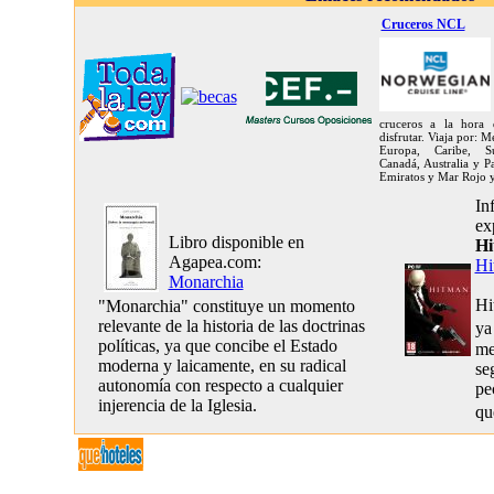
Cruceros NCL
cruceros a la hora 
disfrutar. Viaja por: 
Europa, Caribe, Su
Canadá, Australia y Pa
Emiratos y Mar Rojo y 
In
ex
Libro disponible en
Hi
Agapea.com:
Hi
Monarchia
Hi
"Monarchia" constituye un momento
relevante de la historia de las doctrinas
ya
políticas, ya que concibe el Estado
me
moderna y laicamente, en su radical
se
autonomía con respecto a cualquier
pe
injerencia de la Iglesia.
qu