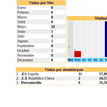
Visitas por Mes
Enero
0
Febrero
0
Marzo
0
Visita
Abril
0
Mayo
10
Junio
5
Julio
3
Agosto
1
Septiembre
0
2
Octubre
1
1
Noviembre
0
Diciembre
0
Mes
Media
Ene
Feb
Mar
Abr
M
Visitas por dominio/país
1.
.ES
España
11
57,8
2.
.CZ
República Checa
2
10,5
3.
Desconocido
6
31,5