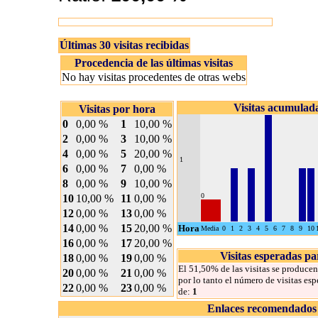
Últimas 30 visitas recibidas
Procedencia de las últimas visitas
No hay visitas procedentes de otras webs
Visitas acumulad
Visitas por hora
0
0,00 %
1
10,00 %
2
0,00 %
3
10,00 %
4
0,00 %
5
20,00 %
1
6
0,00 %
7
0,00 %
8
0,00 %
9
10,00 %
0
10
10,00 %
11
0,00 %
12
0,00 %
13
0,00 %
14
0,00 %
15
20,00 %
Hora
Media
0
1
2
3
4
5
6
7
8
9
10
16
0,00 %
17
20,00 %
Visitas esperadas p
18
0,00 %
19
0,00 %
El 51,50% de las visitas se producen 
20
0,00 %
21
0,00 %
por lo tanto el número de visitas es
22
0,00 %
23
0,00 %
de:
1
Enlaces recomendados