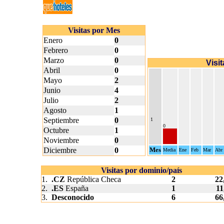
Visitas por Mes
Enero
0
Febrero
0
Marzo
0
Visi
Abril
0
Mayo
2
Junio
4
Julio
2
Agosto
1
Septiembre
0
1
0
Octubre
1
Noviembre
0
Diciembre
0
Mes
Media
Ene
Feb
Mar
Abr
Visitas por dominio/país
1.
.CZ
República Checa
2
22
2.
.ES
España
1
11
3.
Desconocido
6
66