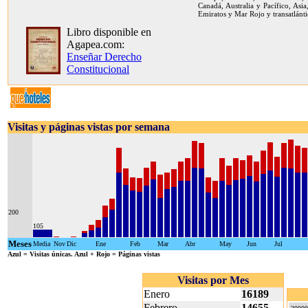
Canadá, Australia y Pacífico, Asia
Emiratos y Mar Rojo y transatlánti
Libro disponible en
Agapea.com:
Enseñar Derecho
Constitucional
Visitas y páginas vistas por semana
200
105
Meses
Media
Nov
Dic
Ene
Feb
Mar
Abr
May
Jun
Jul
Azul
= Visitas únicas.
Azul + Rojo
= Páginas vistas
Visitas por Mes
Enero
16189
Febrero
14655