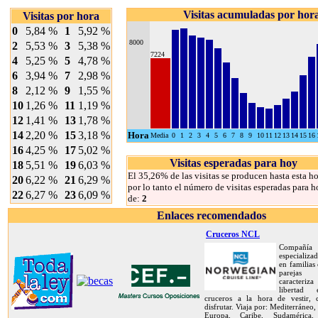
Visitas acumuladas por hor
Visitas por hora
0
5,84 %
1
5,92 %
8000
2
5,53 %
3
5,38 %
7224
4
5,25 %
5
4,78 %
6
3,94 %
7
2,98 %
8
2,12 %
9
1,55 %
10
1,26 %
11
1,19 %
12
1,41 %
13
1,78 %
14
2,20 %
15
3,18 %
Hora
Media
0
1
2
3
4
5
6
7
8
9
10
11
12
13
14
15
16
16
4,25 %
17
5,02 %
Visitas esperadas para hoy
18
5,51 %
19
6,03 %
El 35,26% de las visitas se producen hasta esta ho
20
6,22 %
21
6,29 %
por lo tanto el número de visitas esperadas para h
22
6,27 %
23
6,09 %
de:
2
Enlaces recomendados
Cruceros NCL
Compañía
especializa
en familias
pareja
caracteriz
libertad
cruceros a la hora de vestir,
disfrutar. Viaja por: Mediterráneo,
Europa, Caribe, Sudamérica, 