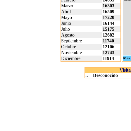
20000
Marzo
16303
Abril
16509
Mayo
17220
Junio
16144
Julio
15175
Agosto
12682
Septiembre
11740
Octubre
12106
Noviembre
12743
Diciembre
11914
Mes
Visit
1.
Desconocido