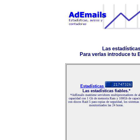
Las estadística
Para verlas introduce tu E-
Estadísticas
Las estadísticas fiables.*
*AdEmails mantiene servidores multiprocesadores de al
capacidad con 1 Gb de memoria Ram y 100Gb de capaci
con discos Raid 5 para copias de seguridad, los sistemas
monitorizados las 24 horas.