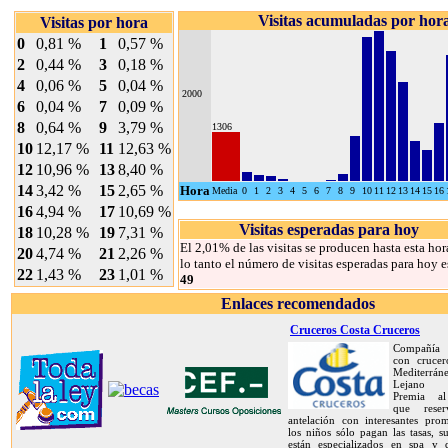
Visitas acumuladas por hor
Visitas por hora
0
0,81 %
1
0,57 %
2
0,44 %
3
0,18 %
4
0,06 %
5
0,04 %
2000
6
0,04 %
7
0,09 %
8
0,64 %
9
3,79 %
1306
10
12,17 %
11
12,63 %
12
10,96 %
13
8,40 %
14
3,42 %
15
2,65 %
Hora
Media
0
1
2
3
4
5
6
7
8
9
10
11
12
13
14
15
16
16
4,94 %
17
10,69 %
Visitas esperadas para hoy
18
10,28 %
19
7,31 %
El 2,01% de las visitas se producen hasta esta hor
20
4,74 %
21
2,26 %
lo tanto el número de visitas esperadas para hoy e
22
1,43 %
23
1,01 %
49
Enlaces recomendados
Cruceros Costa Cruceros
Compañía 
con crucer
Mediterrán
Lejano O
Premia al
que rese
antelación con interesantes prom
los niños sólo pagan las tasas, s
están especializados en spa y d