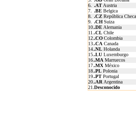
6.
.AT
Austria
7.
.BE
Belgica
8.
.CZ
República Chec
9.
.CH
Suiza
10.
.DE
Alemania
11.
.CL
Chile
12.
.CO
Colombia
13.
.CA
Canada
14.
.NL
Holanda
15.
.LU
Luxemburgo
16.
.MA
Marruecos
17.
.MX
México
18.
.PL
Polonia
19.
.PT
Portugal
20.
.AR
Argentina
21.
Desconocido