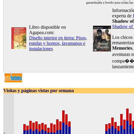
garantizada a bordo para todas las
Información
experta de
Shadow of
Shadow of
Libro disponible en
Agapea.com:
Los chicos
Diseño interior en tierra: Pisos,
remasteriz
estufas y hornos, lavamanos e
Memories
,
instalaciones
aventuras m
compa��a,
lanzamient
Visitas y páginas vistas por semana
7