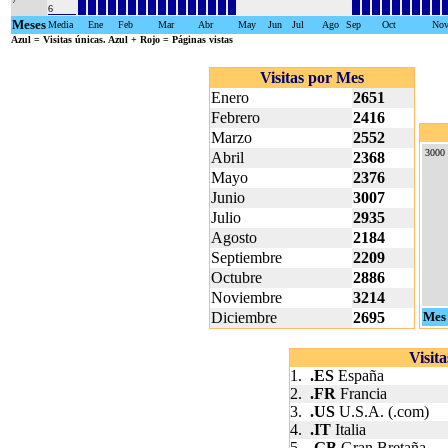
6
Meses
Media
Ene
Feb
Mar
Abr
May
Jun
Jul
Ago
Sep
Oct
No
Azul
= Visitas únicas.
Azul + Rojo
= Páginas vistas
Visitas por Mes
Enero
2651
Febrero
2416
Marzo
2552
3000
Abril
2368
Mayo
2376
Junio
3007
Julio
2935
Agosto
2184
Septiembre
2209
Octubre
2886
Noviembre
3214
Diciembre
2695
Mes
Visit
1.
.ES
España
2.
.FR
Francia
3.
.US
U.S.A. (.com)
4.
.IT
Italia
5.
.GB
Gran Bretaña