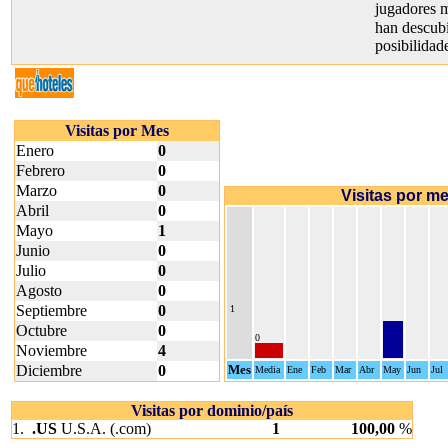
jugadores
han descubi
posibilidad
Visitas por Mes
Enero
0
Febrero
0
Marzo
0
Visitas por m
Abril
0
Mayo
1
Junio
0
Julio
0
Agosto
0
Septiembre
0
1
Octubre
0
0
Noviembre
4
Diciembre
0
Mes
Media
Ene
Feb
Mar
Abr
May
Jun
Jul
Visitas por dominio/país
1.
.US
U.S.A. (.com)
1
100,00
%