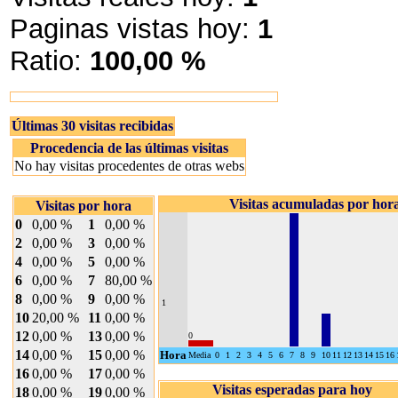
Paginas vistas hoy:
1
Ratio:
100,00 %
Últimas 30 visitas recibidas
Procedencia de las últimas visitas
No hay visitas procedentes de otras webs
Visitas acumuladas por hor
Visitas por hora
0
0,00 %
1
0,00 %
2
0,00 %
3
0,00 %
4
0,00 %
5
0,00 %
6
0,00 %
7
80,00 %
8
0,00 %
9
0,00 %
1
10
20,00 %
11
0,00 %
12
0,00 %
13
0,00 %
0
14
0,00 %
15
0,00 %
Hora
Media
0
1
2
3
4
5
6
7
8
9
10
11
12
13
14
15
16
16
0,00 %
17
0,00 %
Visitas esperadas para hoy
18
0,00 %
19
0,00 %