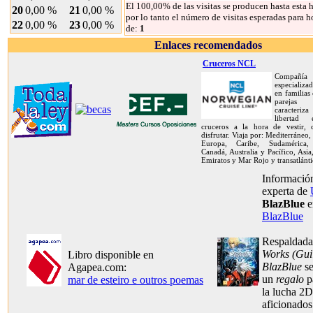
El 100,00% de las visitas se producen hasta esta h
20
0,00 %
21
0,00 %
por lo tanto el número de visitas esperadas para h
22
0,00 %
23
0,00 %
de:
1
Enlaces recomendados
Cruceros NCL
Compañía
especializa
en familias
pareja
caracteriz
libertad
cruceros a la hora de vestir,
disfrutar. Viaja por: Mediterráneo,
Europa, Caribe, Sudamérica, 
Canadá, Australia y Pacífico, Asia
Emiratos y Mar Rojo y transatlánti
Información
experta de
BlazBlue
e
BlazBlue
Respaldada
Works (Gui
Libro disponible en
BlazBlue
se
Agapea.com:
un
regalo
p
mar de esteiro e outros poemas
la lucha 2D
aficionado