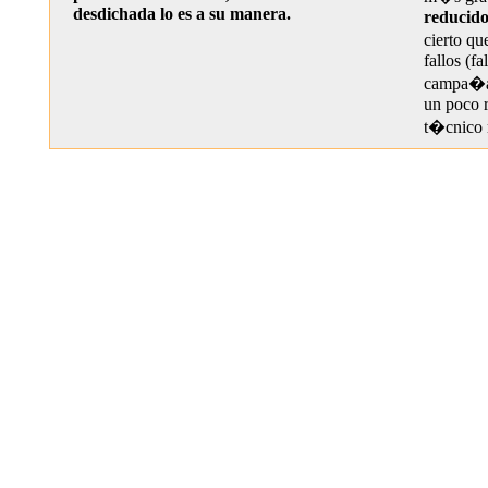
desdichada lo es a su manera.
reducid
cierto qu
fallos (fa
campa�a 
un poco r
t�cnico 