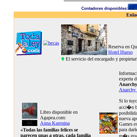
Contadores disponibles:
Enla
Reserva en Qu
Hotel Hueso
El servicio del encargado y propietar
Informaci
experta 
Anarchy
Anarchy 
Si lo tuy
acci�n br
Libro disponible en
posibilid
Agapea.com:
nueva ap
Anna Karenina
Games es 
para darl
«Todas las familias felices se
parecen unas a otras, cada familia
m�s gra