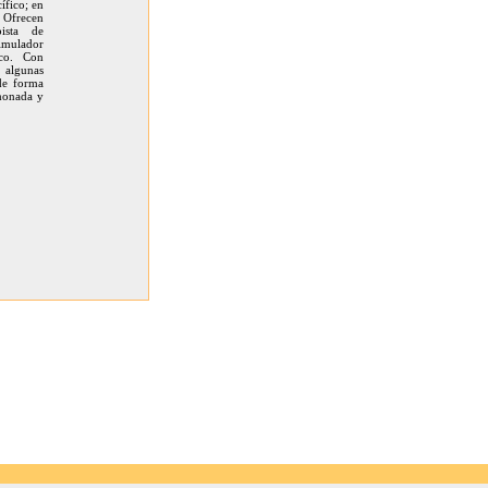
cífico; en
 Ofrecen
pista de
simulador
ico. Con
 algunas
 de forma
imonada y