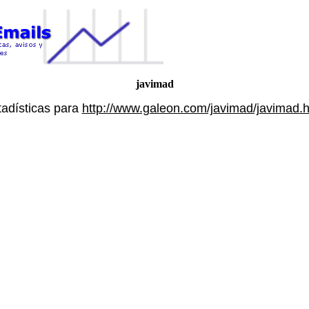
javimad
tadísticas para
http://www.galeon.com/javimad/javimad.h