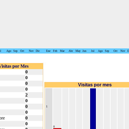
l
Ago
Sep
Oct
Nov
Dic
Ene
Feb
Mar
Abr
May
Jun
Jul
Ago
Sep
Oct
Nov
D
Visitas por Mes
0
0
0
Visitas por mes
0
2
0
0
1
0
bre
0
0
0