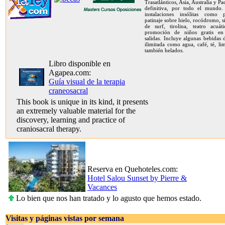
Trasatlánticos, Asia, Australia y Pa
definitiva, por todo el mundo.
instalaciones insólitas como 
patinaje sobre hielo, rocódromo, 
de surf, tirolina, teatro acuát
promoción de niños gratis en
salidas. Incluye algunas bebidas
ilimitada como agua, café, té, l
también helados.
Libro disponible en
Agapea.com:
Guía visual de la terapia
craneosacral
This book is unique in its kind, it presents
an extremely valuable material for the
discovery, learning and practice of
craniosacral therapy.
Reserva en Quehoteles.com:
Hotel Salou Sunset by Pierre &
Vacances
Lo bien que nos han tratado y lo agusto que hemos estado.
Visitas y páginas vistas por semana