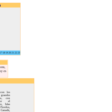
a
17
18
19
20
21
22
23
ora,
oy es
con los
 grandes
o, con
por el
o, Islas
Fiordos,
Canadá,