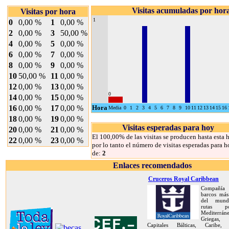
Visitas acumuladas por hor
Visitas por hora
1
0
0,00 %
1
0,00 %
2
0,00 %
3
50,00 %
4
0,00 %
5
0,00 %
6
0,00 %
7
0,00 %
8
0,00 %
9
0,00 %
10
50,00 %
11
0,00 %
12
0,00 %
13
0,00 %
0
14
0,00 %
15
0,00 %
16
0,00 %
17
0,00 %
Hora
Media
0
1
2
3
4
5
6
7
8
9
10
11
12
13
14
15
16
18
0,00 %
19
0,00 %
Visitas esperadas para hoy
20
0,00 %
21
0,00 %
El 100,00% de las visitas se producen hasta esta h
22
0,00 %
23
0,00 %
por lo tanto el número de visitas esperadas para h
de:
2
Enlaces recomendados
Cruceros Royal Caribbean
Compañía 
barcos más
del mund
rutas 
Mediterráne
Griegas, 
Capitales Bálticas, Caribe, 