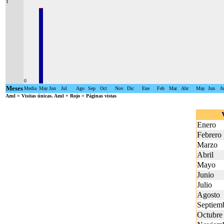
1
0
Meses
Media
May
Jun
Jul
Ago
Sep
Oct
Nov
Dic
Ene
Feb
Mar
Abr
May
Jun
Ju
Azul
= Visitas únicas.
Azul + Rojo
= Páginas vistas
Enero
Febrero
Marzo
Abril
Mayo
Junio
Julio
Agosto
Septiem
Octubre