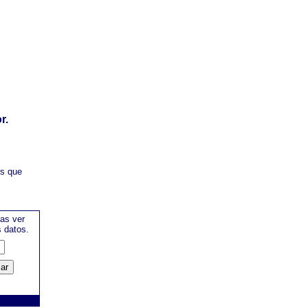
r.
es que
as ver
s datos.