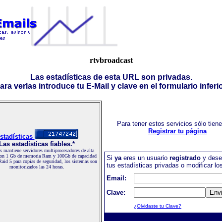
rtvbroadcast
Las estadísticas de esta URL son privadas.
ara verlas introduce tu E-Mail y clave en el formulario inferio
Para tener estos servicios sólo tien
Registrar tu página
stadísticas
Las estadísticas fiables.*
 mantiene servidores multiprocesadores de alta
con 1 Gb de memoria Ram y 100Gb de capacidad
Si
ya
eres un usuario
registrado
y dese
Raid 5 para copias de seguridad, los sistemas son
tus estadísticas privadas o modificar lo
monitorizados las 24 horas.
Email:
Clave:
¿Olvidaste tu Clave?