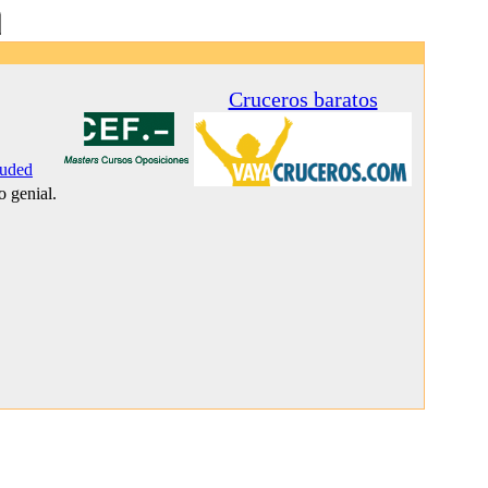
Cruceros baratos
luded
o genial.