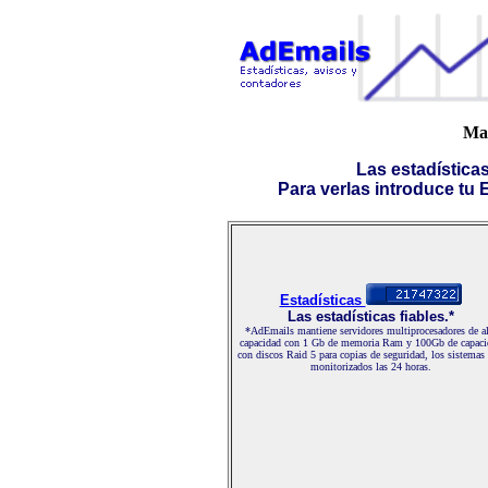
Mar
Las estadística
Para verlas introduce tu E-
Estadísticas
Las estadísticas fiables.*
*AdEmails mantiene servidores multiprocesadores de al
capacidad con 1 Gb de memoria Ram y 100Gb de capaci
con discos Raid 5 para copias de seguridad, los sistemas
monitorizados las 24 horas.