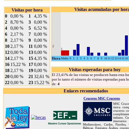
Visitas acumuladas por hor
Visitas por hora
0
0,00 %
1
4,35 %
2
8,70 %
3
0,00 %
4
0,00 %
5
6,52 %
6
2,17 %
7
0,00 %
8
2,17 %
9
0,00 %
10
2,17 %
11
0,00 %
2
1
12
0,00 %
13
0,00 %
14
2,17 %
15
4,35 %
Hora
Media
0
1
2
3
4
5
6
7
8
9
10
11
12
13
14
15
16
16
15,22 %
17
0,00 %
Visitas esperadas para hoy
18
2,17 %
19
0,00 %
El 23,41% de las visitas se producen hasta esta ho
20
0,00 %
21
32,61 %
por lo tanto el número de visitas esperadas para h
22
0,00 %
23
15,22 %
de:
4
Enlaces recomendados
Cruceros MSC Cruceros
MSC Crucer
única com
cruceros co
completame
italiano. C
itinerar
Mediterráneo, Caribe, Fiordos, C
Bálticas, Emiratos Árabes, crucer