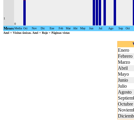
1
0
Meses
Media
Oct
Nov
Dic
Ene
Feb
Mar
Abr
May
Jun
Jul
Ago
Sep
Oct
Azul
= Visitas únicas.
Azul + Rojo
= Páginas vistas
Enero
Febrero
Marzo
Abril
Mayo
Junio
Julio
Agosto
Septiem
Octubre
Noviem
Diciemb