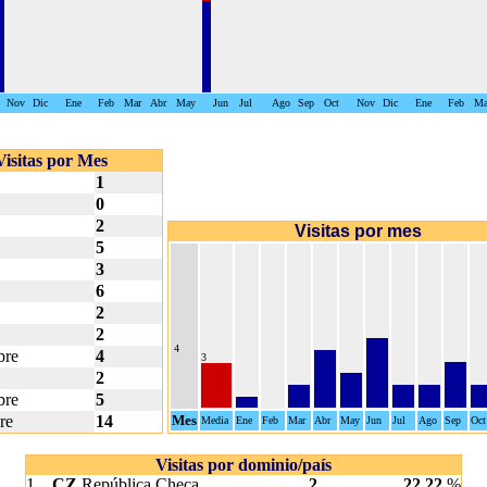
Nov
Dic
Ene
Feb
Mar
Abr
May
Jun
Jul
Ago
Sep
Oct
Nov
Dic
Ene
Feb
Ma
Visitas por Mes
1
0
2
Visitas por mes
5
3
6
2
2
4
bre
4
3
2
bre
5
re
14
Mes
Media
Ene
Feb
Mar
Abr
May
Jun
Jul
Ago
Sep
Oct
Visitas por dominio/país
1.
.CZ
República Checa
2
22,22
%