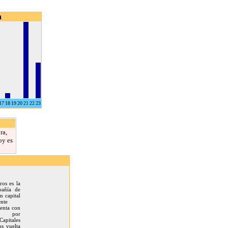
a
17
18
19
20
21
22
23
ra,
oy es
os es la
pañía de
n capital
nte
uenta con
ios por
apitales
os vuelta