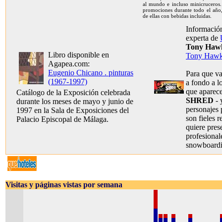
al mundo e incluso minicruceros.
promociones durante todo el año,
de ellas con bebidas incluidas.
Información
experta de
Tony Haw
Libro disponible en
Tony Hawk
Agapea.com:
Eugenio Chicano . pinturas
Para que v
(1967-1997)
a fondo a lo
que aparec
Catálogo de la Exposición celebrada
SHRED
- 
durante los meses de mayo y junio de
personajes 
1997 en la Sala de Exposiciones del
son fieles r
Palacio Episcopal de Málaga.
quiere pres
profesional
snowboard
Visitas y páginas vistas por semana