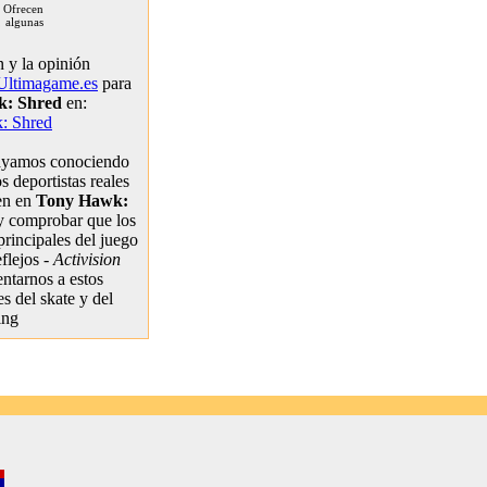
 Ofrecen
 algunas
 y la opinión
Ultimagame.es
para
k: Shred
en:
: Shred
ayamos conociendo
s deportistas reales
en en
Tony Hawk:
y comprobar que los
principales del juego
eflejos -
Activision
entarnos a estos
es del skate y del
ing