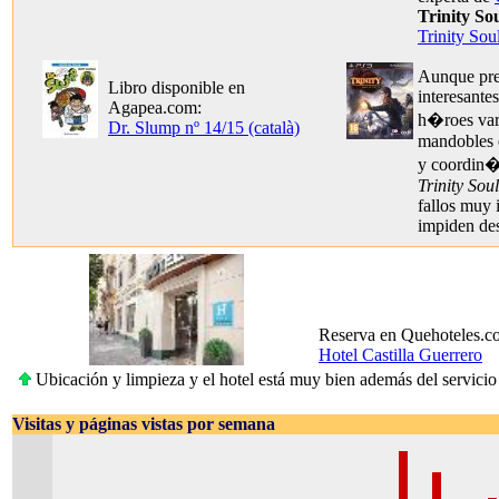
Trinity Sou
Trinity Soul
Aunque pre
Libro disponible en
interesante
Agapea.com:
h�roes var
Dr. Slump nº 14/15 (català)
mandobles 
y coordin�
Trinity Soul
fallos muy 
impiden des
Reserva en Quehoteles.c
Hotel Castilla Guerrero
Ubicación y limpieza y el hotel está muy bien además del servicio
Visitas y páginas vistas por semana