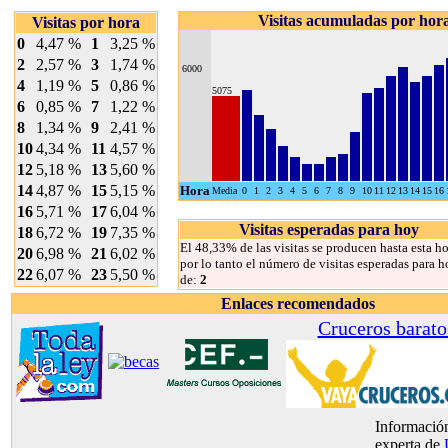
Visitas acumuladas por hor
Visitas por hora
0
4,47 %
1
3,25 %
2
2,57 %
3
1,74 %
6000
4
1,19 %
5
0,86 %
5075
6
0,85 %
7
1,22 %
8
1,34 %
9
2,41 %
10
4,34 %
11
4,57 %
12
5,18 %
13
5,60 %
14
4,87 %
15
5,15 %
Hora
Media
0
1
2
3
4
5
6
7
8
9
10
11
12
13
14
15
16
16
5,71 %
17
6,04 %
Visitas esperadas para hoy
18
6,72 %
19
7,35 %
El 48,33% de las visitas se producen hasta esta ho
20
6,98 %
21
6,02 %
por lo tanto el número de visitas esperadas para h
22
6,07 %
23
5,50 %
de:
2
Enlaces recomendados
Cruceros barato
Información
experta de