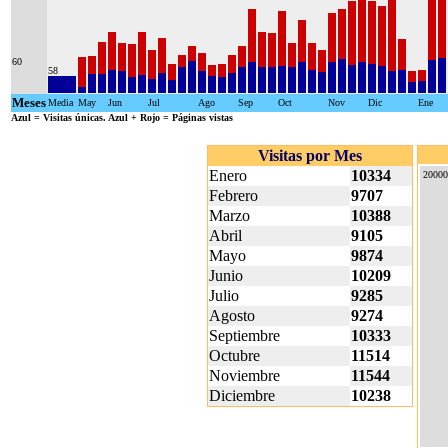
60
58
Meses
Media
May
Jun
Jul
Ago
Sep
Oct
Nov
Dic
Ene
Azul
= Visitas únicas.
Azul + Rojo
= Páginas vistas
Visitas por Mes
Enero
10334
20000
Febrero
9707
Marzo
10388
Abril
9105
Mayo
9874
Junio
10209
Julio
9285
Agosto
9274
Septiembre
10333
Octubre
11514
Noviembre
11544
Diciembre
10238