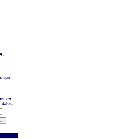
r.
es que
as ver
s datos.