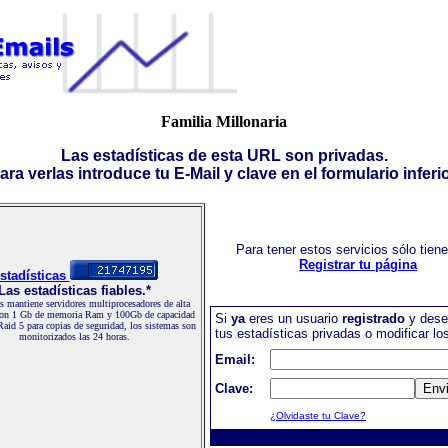
Familia Millonaria
Las estadísticas de esta URL son privadas.
ara verlas introduce tu E-Mail y clave en el formulario inferio
Para tener estos servicios sólo tien
Registrar tu página
stadísticas
Las estadísticas fiables.*
 mantiene servidores multiprocesadores de alta
con 1 Gb de memoria Ram y 100Gb de capacidad
Si
ya
eres un usuario
registrado
y dese
Raid 5 para copias de seguridad, los sistemas son
tus estadísticas privadas o modificar lo
monitorizados las 24 horas.
Email:
Clave:
¿Olvidaste tu Clave?