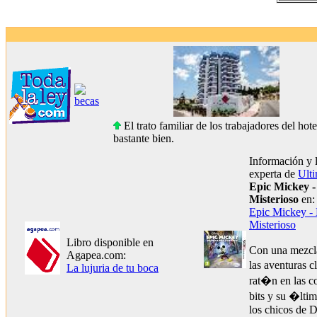
El trato familiar de los trabajadores del ho
bastante bien.
Información y 
experta de
Ult
Epic Mickey 
Misterioso
en:
Epic Mickey -
Misterioso
Libro disponible en
Con una mezcl
Agapea.com:
las aventuras c
La lujuria de tu boca
rat�n en las c
bits y su �lti
los chicos de 