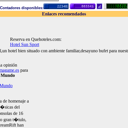
Contadores disponibles:
Enlaces recomendados
Reserva en Quehoteles.com:
Hotel Sun Sport
tel,un hotel bien situado con ambiente familiar,desayuno bufet para nuest
la opinión
imagame.es
para
- Mundo
 Mundo
a de homenaje a
l�sicas del
onsolas de 16
mo gran t�tulo,
DreamRift han