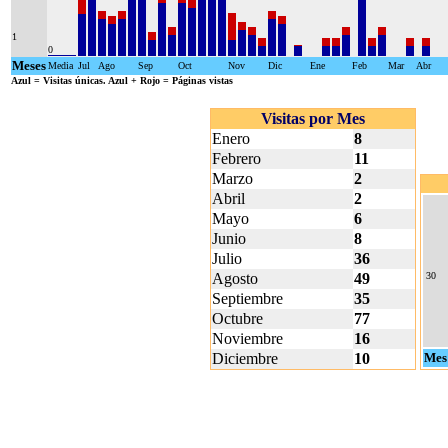
1
0
Meses
Media
Jul
Ago
Sep
Oct
Nov
Dic
Ene
Feb
Mar
Abr
Azul
= Visitas únicas.
Azul + Rojo
= Páginas vistas
Visitas por Mes
Enero
8
Febrero
11
Marzo
2
Abril
2
Mayo
6
Junio
8
Julio
36
Agosto
49
30
Septiembre
35
Octubre
77
Noviembre
16
Diciembre
10
Mes