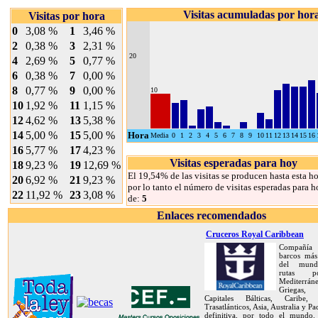
Visitas acumuladas por hor
Visitas por hora
0
3,08 %
1
3,46 %
2
0,38 %
3
2,31 %
20
4
2,69 %
5
0,77 %
6
0,38 %
7
0,00 %
8
0,77 %
9
0,00 %
10
10
1,92 %
11
1,15 %
12
4,62 %
13
5,38 %
14
5,00 %
15
5,00 %
Hora
Media
0
1
2
3
4
5
6
7
8
9
10
11
12
13
14
15
16
16
5,77 %
17
4,23 %
Visitas esperadas para hoy
18
9,23 %
19
12,69 %
El 19,54% de las visitas se producen hasta esta ho
20
6,92 %
21
9,23 %
por lo tanto el número de visitas esperadas para h
22
11,92 %
23
3,08 %
de:
5
Enlaces recomendados
Cruceros Royal Caribbean
Compañía 
barcos más
del mund
rutas 
Mediterráne
Griegas, 
Capitales Bálticas, Caribe, 
Trasatlánticos, Asia, Australia y Pa
definitiva, por todo el mundo.