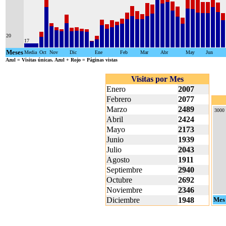
20
17
Meses
Media
Oct
Nov
Dic
Ene
Feb
Mar
Abr
May
Jun
Azul
= Visitas únicas.
Azul + Rojo
= Páginas vistas
Visitas por Mes
Enero
2007
Febrero
2077
Marzo
2489
3000
Abril
2424
Mayo
2173
Junio
1939
Julio
2043
Agosto
1911
Septiembre
2940
Octubre
2692
Noviembre
2346
Diciembre
1948
Mes