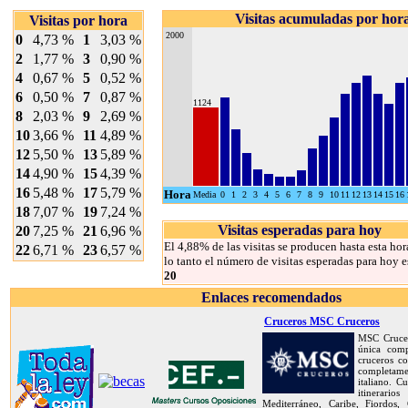
Visitas acumuladas por hor
Visitas por hora
2000
0
4,73 %
1
3,03 %
2
1,77 %
3
0,90 %
4
0,67 %
5
0,52 %
6
0,50 %
7
0,87 %
1124
8
2,03 %
9
2,69 %
10
3,66 %
11
4,89 %
12
5,50 %
13
5,89 %
14
4,90 %
15
4,39 %
16
5,48 %
17
5,79 %
Hora
Media
0
1
2
3
4
5
6
7
8
9
10
11
12
13
14
15
16
18
7,07 %
19
7,24 %
Visitas esperadas para hoy
20
7,25 %
21
6,96 %
El 4,88% de las visitas se producen hasta esta hor
22
6,71 %
23
6,57 %
lo tanto el número de visitas esperadas para hoy e
20
Enlaces recomendados
Cruceros MSC Cruceros
MSC Crucer
única com
cruceros co
completame
italiano. C
itinerar
Mediterráneo, Caribe, Fiordos, C