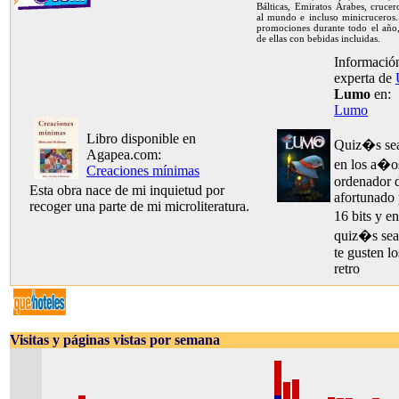
Bálticas, Emiratos Árabes, crucer
al mundo e incluso minicruceros.
promociones durante todo el año,
de ellas con bebidas incluidas.
Información
experta de
Lumo
en:
Lumo
Libro disponible en
Quiz�s sea
Agapea.com:
en los a�o
Creaciones mínimas
ordenador d
Esta obra nace de mi inquietud por
afortunado
recoger una parte de mi microliteratura.
16 bits y e
quiz�s sea
te gusten lo
retro
Visitas y páginas vistas por semana