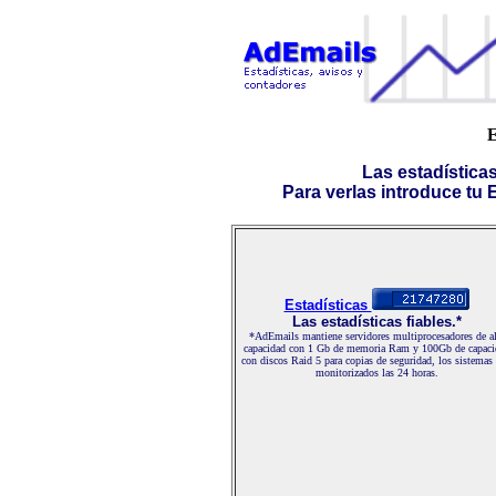
Las estadística
Para verlas introduce tu E-
Estadísticas
Las estadísticas fiables.*
*AdEmails mantiene servidores multiprocesadores de al
capacidad con 1 Gb de memoria Ram y 100Gb de capaci
con discos Raid 5 para copias de seguridad, los sistemas
monitorizados las 24 horas.