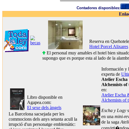
Contadores disponibles:
Enla
Reserva en Quehotel
Hotel Porcel Alixares
El personal muy amables el hotel bien situad
supongo que es porque esta al lado de la alambr
Información y 
experta de
Ult
Atelier Escha
Alchemists of
en:
Atelier Escha 
Libro disponible en
Alchemists of 
Agapea.com:
El sexe dels àngels
Escha y Logy
s
La Barcelona sacsejada per les
en una
mini-re
commocions dels anys setanta acull la
de la saga
Ateli
irrupció d'un personatge emblemàtic:
convirti�ndos