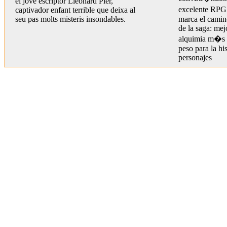
el jove escriptor Lleonard Pler,
excelente RP
captivador enfant terrible que deixa al
seu pas molts misteris insondables.
marca el camin
de la saga: me
alquimia m�s 
peso para la his
personajes