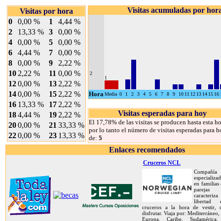
Visitas acumuladas por hor
Visitas por hora
0
0,00 %
1
4,44 %
2
13,33 %
3
0,00 %
4
0,00 %
5
0,00 %
6
4,44 %
7
0,00 %
8
0,00 %
9
2,22 %
10
2,22 %
11
0,00 %
2
1
12
0,00 %
13
2,22 %
14
0,00 %
15
2,22 %
Hora
Media
0
1
2
3
4
5
6
7
8
9
10
11
12
13
14
15
16
16
13,33 %
17
2,22 %
Visitas esperadas para hoy
18
4,44 %
19
2,22 %
El 17,78% de las visitas se producen hasta esta ho
20
0,00 %
21
33,33 %
por lo tanto el número de visitas esperadas para h
22
0,00 %
23
13,33 %
de:
5
Enlaces recomendados
Cruceros NCL
Compañía
especializa
en familias
pareja
caracteriz
libertad
cruceros a la hora de vestir,
disfrutar. Viaja por: Mediterráneo,
Europa, Caribe, Sudamérica, 