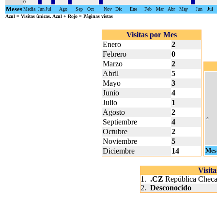
0
Meses
Media
Jun
Jul
Ago
Sep
Oct
Nov
Dic
Ene
Feb
Mar
Abr
May
Jun
Jul
Azul
= Visitas únicas.
Azul + Rojo
= Páginas vistas
Visitas por Mes
Enero
2
Febrero
0
Marzo
2
Abril
5
Mayo
3
Junio
4
Julio
1
Agosto
2
4
Septiembre
4
Octubre
2
Noviembre
5
Diciembre
14
Mes
Visit
1.
.CZ
República Chec
2.
Desconocido