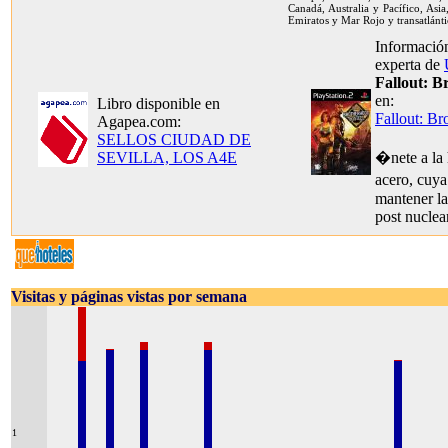
Canadá, Australia y Pacífico, Asia
Emiratos y Mar Rojo y transatlánti
Información
experta de
Fallout: B
en:
Libro disponible en
Fallout: Br
Agapea.com:
SELLOS CIUDAD DE
SEVILLA, LOS A4E
�nete a la
acero, cuy
mantener l
post nuclear
Visitas y páginas vistas por semana
1